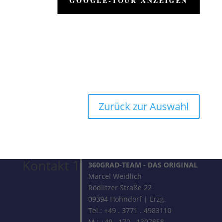
GOOGLE-TOUR ANZEIGEN
Zurück zur Auswahl
Kontakt 1
360GRAD-TEAM
- DAS ORIGINAL
Marcel Weidlich
Rödlitzer Straße 22
09394 Hohndorf | Erzg.
Tel.: +49 . 3771 . 4983110
M.: +49 . 172 . 1307858