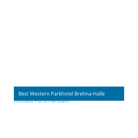
Best Western Parkhotel Brehna-Halle
Fotografie