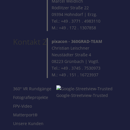
Marcel Weidlich
Rödlitzer Straße 22
09394 Hohndorf | Erzg.
Tel.: +49 . 3771 . 4983110
M.: +49 . 172 . 1307858
Kontakt 2
pixacon -
360GRAD-TEAM
Christian Leischner
Neustädter Straße 4
08223 Grünbach | Vogtl.
Tel.: +49 . 3745 . 7530973
M.: +49 . 151 . 16723937
360° VR Rundgänge
Google-Streetview-Trusted
Fotografieprojekte
FPV-Video
Matterport®
Unsere Kunden