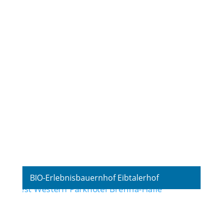
Fotografie
,
Hotel
BIO-Erlebnisbauernhof Eibtalerhof
Fotografie