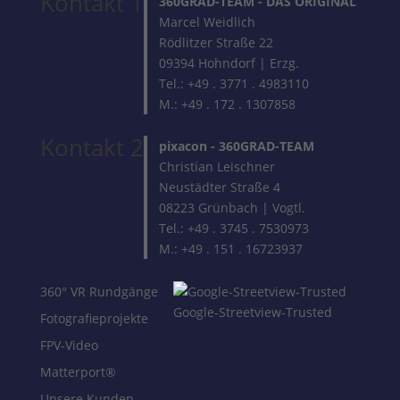
Kontakt 1
360GRAD-TEAM
- DAS ORIGINAL
Marcel Weidlich
Rödlitzer Straße 22
09394 Hohndorf | Erzg.
Tel.: +49 . 3771 . 4983110
M.: +49 . 172 . 1307858
Kontakt 2
pixacon -
360GRAD-TEAM
Christian Leischner
Neustädter Straße 4
08223 Grünbach | Vogtl.
Tel.: +49 . 3745 . 7530973
M.: +49 . 151 . 16723937
360° VR Rundgänge
Google-Streetview-Trusted
Fotografieprojekte
FPV-Video
Matterport®
Unsere Kunden