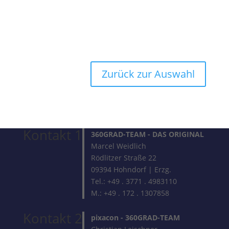
Zurück zur Auswahl
Kontakt 1
360GRAD-TEAM
- DAS ORIGINAL
Marcel Weidlich
Rödlitzer Straße 22
09394 Hohndorf | Erzg.
Tel.: +49 . 3771 . 4983110
M.: +49 . 172 . 1307858
Kontakt 2
pixacon -
360GRAD-TEAM