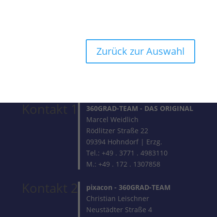
Zurück zur Auswahl
Kontakt 1
360GRAD-TEAM
- DAS ORIGINAL
Marcel Weidlich
Rödlitzer Straße 22
09394 Hohndorf | Erzg.
Tel.: +49 . 3771 . 4983110
M.: +49 . 172 . 1307858
Kontakt 2
pixacon -
360GRAD-TEAM
Christian Leischner
Neustädter Straße 4