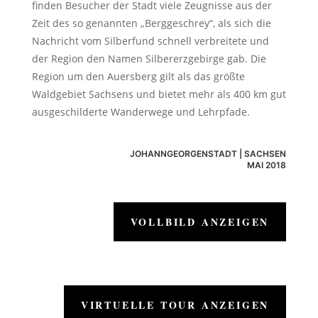
finden Besucher der Stadt viele Zeugnisse aus der
Zeit des so genannten „Berggeschrey“, als sich die
Nachricht vom Silberfund schnell verbreitete und
der Region den Namen Silbererzgebirge gab. Die
Region um den Auersberg gilt als das größte
Waldgebiet Sachsens und bietet mehr als 400 km gut
ausgeschilderte Wanderwege und Lehrpfade.
JOHANNGEORGENSTADT | SACHSEN
MAI 2018
VOLLBILD ANZEIGEN
VIRTUELLE TOUR ANZEIGEN