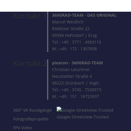
Kontakt 1
360GRAD-TEAM
- DAS ORIGINAL
Marcel Weidlich
Rödlitzer Straße 22
09394 Hohndorf | Erzg.
Tel.: +49 . 3771 . 4983110
M.: +49 . 172 . 1307858
Kontakt 2
pixacon -
360GRAD-TEAM
Christian Leischner
Neustädter Straße 4
08223 Grünbach | Vogtl.
Tel.: +49 . 3745 . 7530973
M.: +49 . 151 . 16723937
360° VR Rundgänge
Google-Streetview-Trusted
Fotografieprojekte
FPV-Video