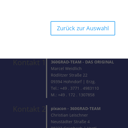
Zurück zur Auswahl
Kontakt 1
360GRAD-TEAM
- DAS ORIGINAL
Marcel Weidlich
Rödlitzer Straße 22
09394 Hohndorf | Erzg.
Tel.: +49 . 3771 . 4983110
M.: +49 . 172 . 1307858
Kontakt 2
pixacon -
360GRAD-TEAM
Christian Leischner
Neustädter Straße 4