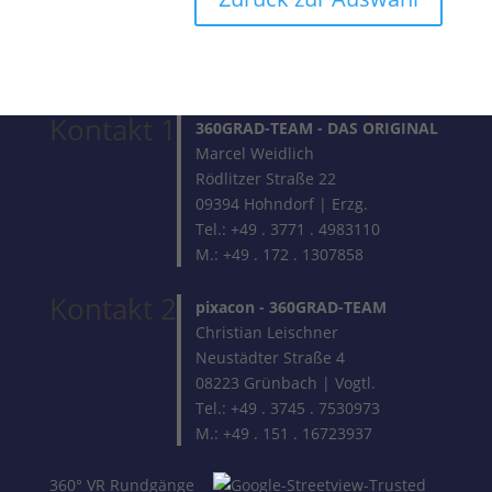
Kontakt 1
360GRAD-TEAM
- DAS ORIGINAL
Marcel Weidlich
Rödlitzer Straße 22
09394 Hohndorf | Erzg.
Tel.: +49 . 3771 . 4983110
M.: +49 . 172 . 1307858
Kontakt 2
pixacon -
360GRAD-TEAM
Christian Leischner
Neustädter Straße 4
08223 Grünbach | Vogtl.
Tel.: +49 . 3745 . 7530973
M.: +49 . 151 . 16723937
360° VR Rundgänge