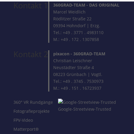
Kontakt 1
360GRAD-TEAM
- DAS ORIGINAL
Marcel Weidlich
Rödlitzer Straße 22
09394 Hohndorf | Erzg.
Tel.: +49 . 3771 . 4983110
M.: +49 . 172 . 1307858
Kontakt 2
pixacon -
360GRAD-TEAM
Christian Leischner
Neustädter Straße 4
08223 Grünbach | Vogtl.
Tel.: +49 . 3745 . 7530973
M.: +49 . 151 . 16723937
360° VR Rundgänge
Google-Streetview-Trusted
Fotografieprojekte
FPV-Video
Matterport®