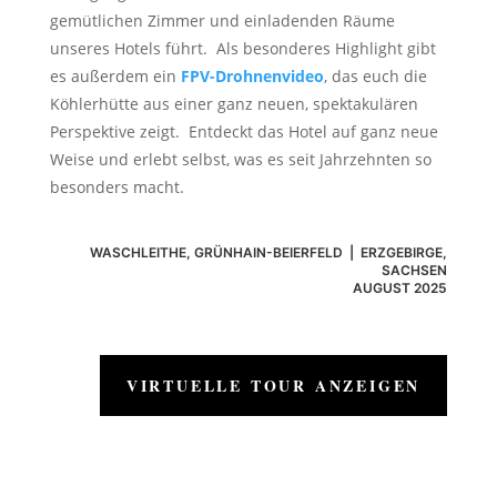
gemütlichen Zimmer und einladenden Räume
unseres Hotels führt.
Als besonderes Highlight gibt
es außerdem ein
FPV-Drohnenvideo
, das euch die
Köhlerhütte aus einer ganz neuen, spektakulären
Perspektive zeigt.
Entdeckt das Hotel auf ganz neue
Weise und erlebt selbst, was es seit Jahrzehnten so
besonders macht.
WASCHLEITHE, GRÜNHAIN-BEIERFELD | ERZGEBIRGE,
SACHSEN
AUGUST 2025
VIRTUELLE TOUR ANZEIGEN