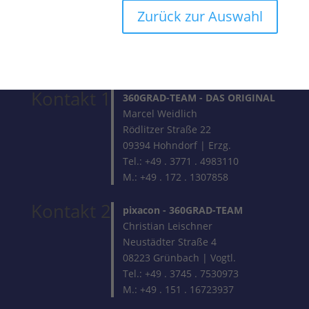
Zurück zur Auswahl
Kontakt 1
360GRAD-TEAM
- DAS ORIGINAL
Marcel Weidlich
Rödlitzer Straße 22
09394 Hohndorf | Erzg.
Tel.: +49 . 3771 . 4983110
M.: +49 . 172 . 1307858
Kontakt 2
pixacon -
360GRAD-TEAM
Christian Leischner
Neustädter Straße 4
08223 Grünbach | Vogtl.
Tel.: +49 . 3745 . 7530973
M.: +49 . 151 . 16723937