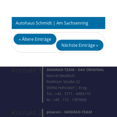
Autohaus Schmidt | Am Sachsenring
« Ältere Einträge
Fotografie
Nächste Einträge »
Kontakt 1
360GRAD-TEAM
- DAS ORIGINAL
Marcel Weidlich
Rödlitzer Straße 22
09394 Hohndorf | Erzg.
Tel.: +49 . 3771 . 4983110
M.: +49 . 172 . 1307858
Kontakt 2
pixacon -
360GRAD-TEAM