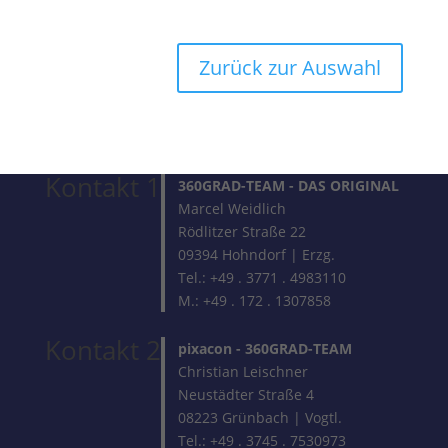
Zurück zur Auswahl
Kontakt 1
360GRAD-TEAM
- DAS ORIGINAL
Marcel Weidlich
Rödlitzer Straße 22
09394 Hohndorf | Erzg.
Tel.: +49 . 3771 . 4983110
M.: +49 . 172 . 1307858
Kontakt 2
pixacon -
360GRAD-TEAM
Christian Leischner
Neustädter Straße 4
08223 Grünbach | Vogtl.
Tel.: +49 . 3745 . 7530973