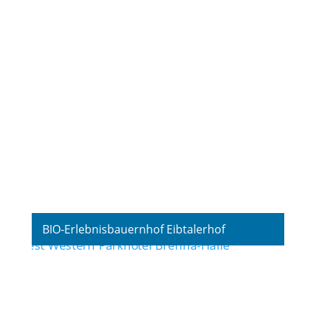
Fotografie
,
Hotel
BIO-Erlebnisbauernhof Eibtalerhof
Fotografie