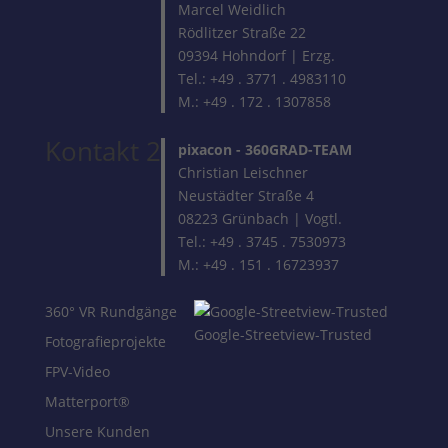
Marcel Weidlich
Rödlitzer Straße 22
09394 Hohndorf | Erzg.
Tel.: +49 . 3771 . 4983110
M.: +49 . 172 . 1307858
Kontakt 2
pixacon -
360GRAD-TEAM
Christian Leischner
Neustädter Straße 4
08223 Grünbach | Vogtl.
Tel.: +49 . 3745 . 7530973
M.: +49 . 151 . 16723937
360° VR Rundgänge
Google-Streetview-Trusted
Fotografieprojekte
FPV-Video
Matterport®
Unsere Kunden