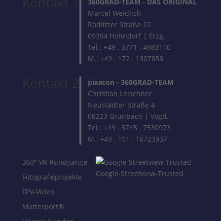
Kontakt 1
360GRAD-TEAM
- DAS ORIGINAL
Marcel Weidlich
Rödlitzer Straße 22
09394 Hohndorf | Erzg.
Tel.: +49 . 3771 . 4983110
M.: +49 . 172 . 1307858
Kontakt 2
pixacon -
360GRAD-TEAM
Christian Leischner
Neustädter Straße 4
08223 Grünbach | Vogtl.
Tel.: +49 . 3745 . 7530973
M.: +49 . 151 . 16723937
360° VR Rundgänge
Google-Streetview-Trusted
Fotografieprojekte
FPV-Video
Matterport®