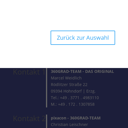
Zurück zur Auswahl
Kontakt 1
360GRAD-TEAM
- DAS ORIGINAL
Marcel Weidlich
Rödlitzer Straße 22
09394 Hohndorf | Erzg.
Tel.: +49 . 3771 . 4983110
M.: +49 . 172 . 1307858
Kontakt 2
pixacon -
360GRAD-TEAM
Christian Leischner