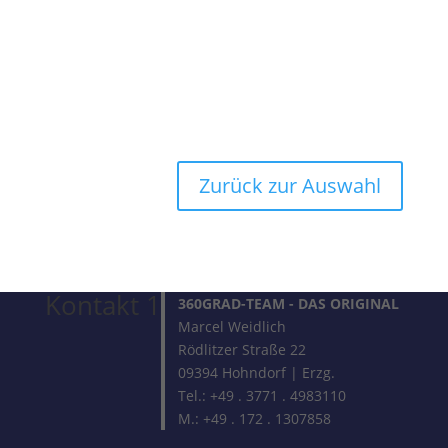
Zurück zur Auswahl
Kontakt 1
360GRAD-TEAM
- DAS ORIGINAL
Marcel Weidlich
Rödlitzer Straße 22
09394 Hohndorf | Erzg.
Tel.: +49 . 3771 . 4983110
M.: +49 . 172 . 1307858