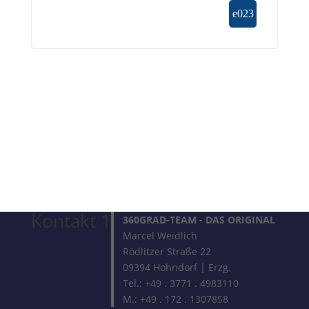
Kontakt 1
360GRAD-TEAM
- DAS ORIGINAL
Marcel Weidlich
Rödlitzer Straße 22
09394 Hohndorf | Erzg.
Tel.: +49 . 3771 . 4983110
M.: +49 . 172 . 1307858