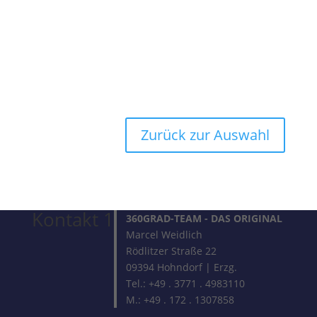
Zurück zur Auswahl
Kontakt 1
360GRAD-TEAM
- DAS ORIGINAL
Marcel Weidlich
Rödlitzer Straße 22
09394 Hohndorf | Erzg.
Tel.: +49 . 3771 . 4983110
M.: +49 . 172 . 1307858