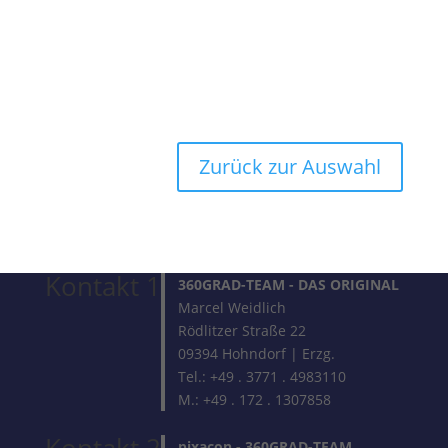
Zurück zur Auswahl
Kontakt 1
360GRAD-TEAM
- DAS ORIGINAL
Marcel Weidlich
Rödlitzer Straße 22
09394 Hohndorf | Erzg.
Tel.: +49 . 3771 . 4983110
M.: +49 . 172 . 1307858
pixacon -
360GRAD-TEAM