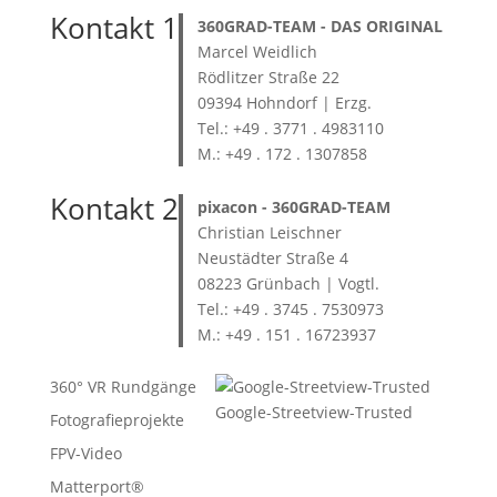
Kontakt 1
360GRAD-TEAM
- DAS ORIGINAL
Marcel Weidlich
Rödlitzer Straße 22
09394 Hohndorf | Erzg.
Tel.: +49 . 3771 . 4983110
M.: +49 . 172 . 1307858
Kontakt 2
pixacon -
360GRAD-TEAM
Christian Leischner
Neustädter Straße 4
08223 Grünbach | Vogtl.
Tel.: +49 . 3745 . 7530973
M.: +49 . 151 . 16723937
360° VR Rundgänge
Google-Streetview-Trusted
Fotografieprojekte
FPV-Video
Matterport®